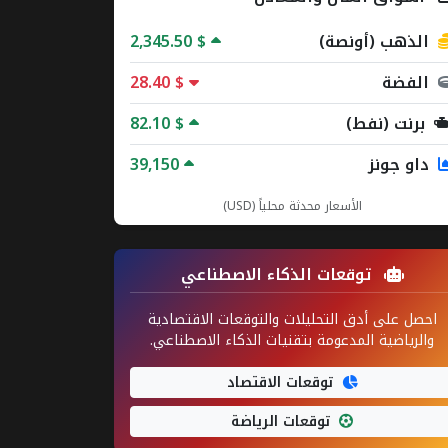
الذهب (أونصة)
2,345.50 $
الفضة
28.40 $
برنت (نفط)
82.10 $
داو جونز
39,150
الأسعار محدثة محلياً (USD)
توقعات الذكاء الاصطناعي
احصل على أدق التحليلات والتوقعات الاقتصادية
والرياضية المدعومة بتقنيات الذكاء الاصطناعي.
توقعات الاقتصاد
توقعات الرياضة