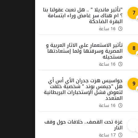
"تأثير مانديلا " .. هل تعبث عقولنا بنا
7
؟ ام هناك سر غامض وراء ابتسامة
البقرة الضاحكة
16 ساعة
تأثير الاستعمار علي الاثار العربية و
8
المصرية وسرقتها ولما إستعادتها
مستحيله
16 ساعة
جواسيس هزت جدران الأي أس أي
9
هل "جيمس بوند " شخصية خلقت
لتعوض فشل الإستخبارات البريطانية
المتعدد
16 ساعة
غزة تحت القصف.. خلافات حول وقف
10
النار
17 ساعة