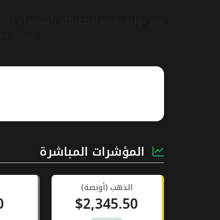
يتم توليد هذه التحليلات باستخدام نما
بيانات ال
المؤشرات المباشرة
الذهب (أونصة)
0
$2,345.50