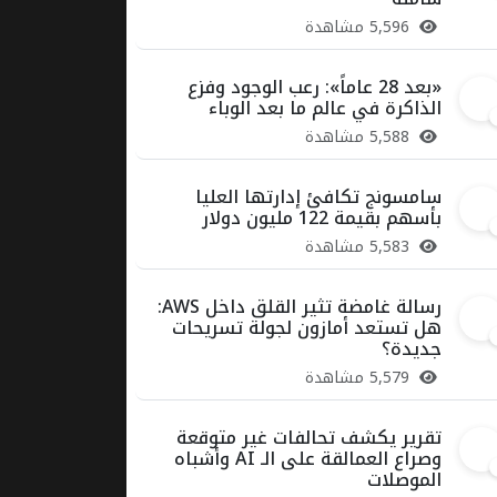
5,596 مشاهدة
«بعد 28 عاماً»: رعب الوجود وفزع
3
الذاكرة في عالم ما بعد الوباء
5,588 مشاهدة
سامسونج تكافئ إدارتها العليا
4
بأسهم بقيمة 122 مليون دولار
5,583 مشاهدة
رسالة غامضة تثير القلق داخل AWS:
5
هل تستعد أمازون لجولة تسريحات
جديدة؟
5,579 مشاهدة
تقرير يكشف تحالفات غير متوقعة
6
وصراع العمالقة على الـ AI وأشباه
الموصلات